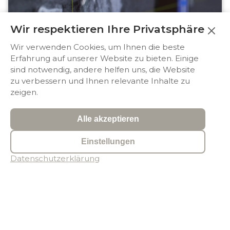
Wir respektieren Ihre Privatsphäre
Wir verwenden Cookies, um Ihnen die beste
Erfahrung auf unserer Website zu bieten. Einige
sind notwendig, andere helfen uns, die Website
zu verbessern und Ihnen relevante Inhalte zu
zeigen.
Präzise Planung für maximale Sicherheit
Durch den Einsatz dreidimensionaler
Alle akzeptieren
Planungsverfahren können wir die Implantation
minimal-invasiv und besonders komplikationsarm
Einstellungen
gestalten. Das bedeutet für Sie: mehr
Behandlungskomfort, kürzere Eingriffe und eine
Datenschutzerklärung
schnellere Genesung.
Die sanfte, navigierte Implantologie hat eine
nachweislich hohe Erfolgsquote – ein Verfahren,
das unseren Patienten eine langfristige, sichere
Lösung bietet.